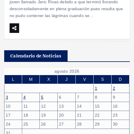
joven llamado Jeric Rivas debido a que terminó llorando
desconsoladamente en plena graduación pues resulta que
no pudo contener las lágrimas cuando se…
Calendario de Noticias
agosto 2026
L
M
X
J
V
S
D
1
2
3
4
5
6
7
8
9
10
11
12
13
14
15
16
17
18
19
20
21
22
23
24
25
26
27
28
29
30
31