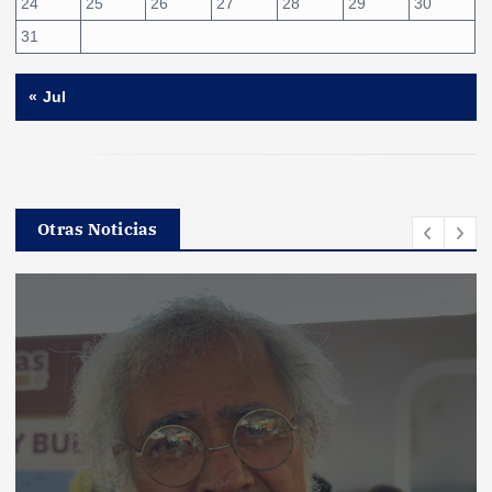
24
25
26
27
28
29
30
31
« Jul
Otras Noticias