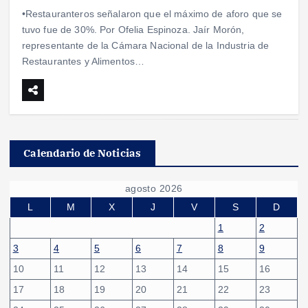
•Restauranteros señalaron que el máximo de aforo que se
tuvo fue de 30%. Por Ofelia Espinoza. Jaír Morón,
representante de la Cámara Nacional de la Industria de
Restaurantes y Alimentos…
Calendario de Noticias
agosto 2026
L
M
X
J
V
S
D
1
2
3
4
5
6
7
8
9
10
11
12
13
14
15
16
17
18
19
20
21
22
23