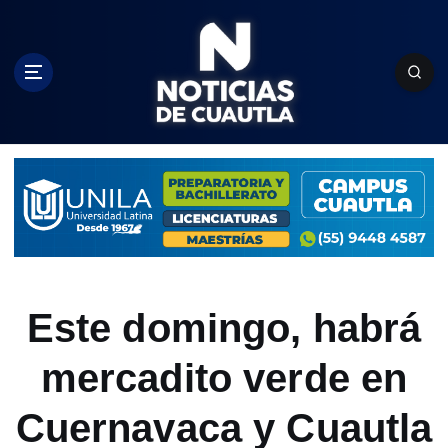
S
k
i
p
t
o
c
o
n
t
e
n
t
Este domingo, habrá
mercadito verde en
Cuernavaca y Cuautla