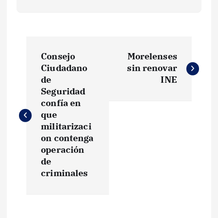
N
Consejo
Morelenses
a
Ciudadano
sin renovar
de
INE
v
Seguridad
confía en
e
que
militarizaci
g
on contenga
operación
de
a
criminales
c
i