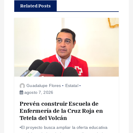
Related Posts
ó
n
d
e
e
n
Guadalupe Flores
Estatal
agosto 7, 2026
t
Prevén construir Escuela de
Enfermería de la Cruz Roja en
r
Tetela del Volcán
a
•El proyecto busca ampliar la oferta educativa