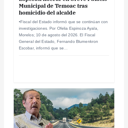
e
Municipal de Temoac tras
n
homicidio del alcalde
•Fiscal del Estado informó que se continúan con
t
investigaciones. Por Ofelia Espinoza Ayala,
Morelos; 10 de agosto del 2026. El Fiscal
r
General del Estado, Fernando Blumenkron
Escobar, informó que se…
a
d
a
s