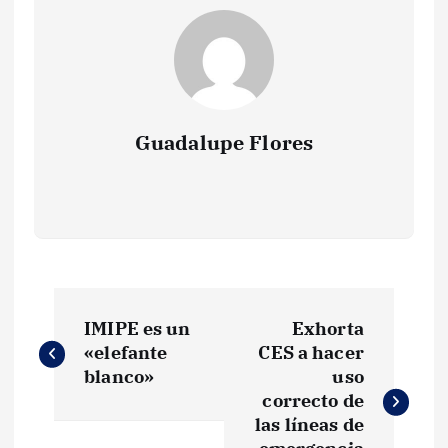
Guadalupe Flores
N
IMIPE es un
Exhorta
a
«elefante
CES a hacer
blanco»
uso
v
correcto de
las líneas de