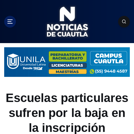
S
k
i
p
t
o
c
o
n
t
e
n
t
Escuelas particulares
sufren por la baja en
la inscripción