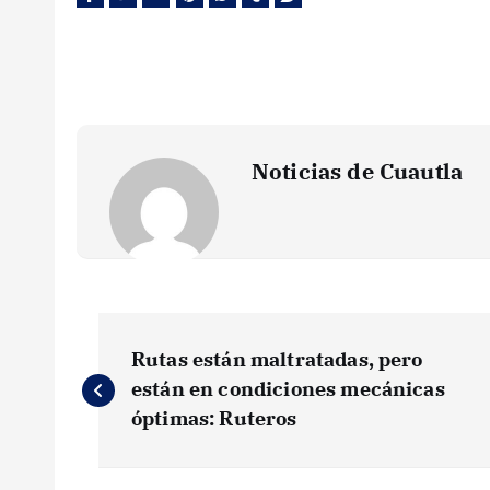
Noticias de Cuautla
N
Rutas están maltratadas, pero
a
están en condiciones mecánicas
óptimas: Ruteros
v