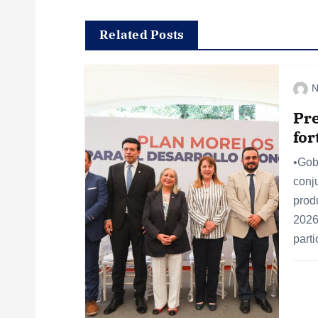
e
Related Posts
g
N
a
Pr
c
for
•Gob
i
conju
prod
ó
2026
part
n
d