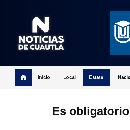
S
k
i
p
t
o
c
o
n
t
Inicio
Local
Estatal
Naci
e
n
t
Es obligatorio