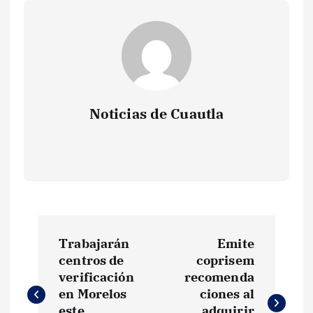
Noticias de Cuautla
N
Trabajarán
Emite
a
centros de
coprisem
verificación
recomenda
v
en Morelos
ciones al
este
adquirir