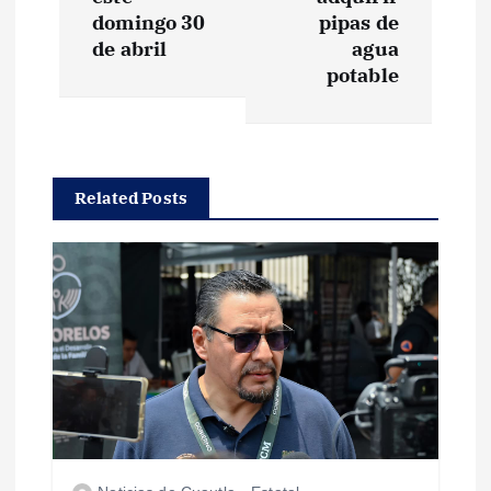
e
domingo 30
pipas de
de abril
agua
g
potable
a
c
Related Posts
i
ó
n
d
e