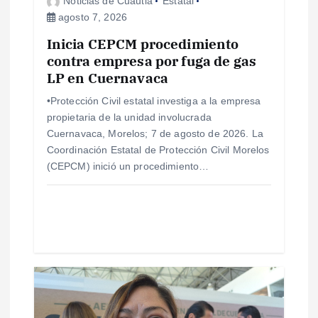
Noticias de Cuautla
Estatal
e
agosto 7, 2026
Inicia CEPCM procedimiento
n
contra empresa por fuga de gas
LP en Cuernavaca
t
•Protección Civil estatal investiga a la empresa
r
propietaria de la unidad involucrada
Cuernavaca, Morelos; 7 de agosto de 2026. La
a
Coordinación Estatal de Protección Civil Morelos
(CEPCM) inició un procedimiento…
d
a
s