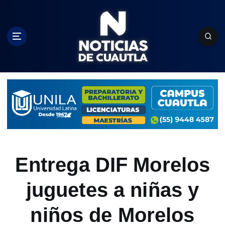
S
k
i
p
t
o
c
o
n
t
e
n
t
Entrega DIF Morelos
juguetes a niñas y
niños de Morelos