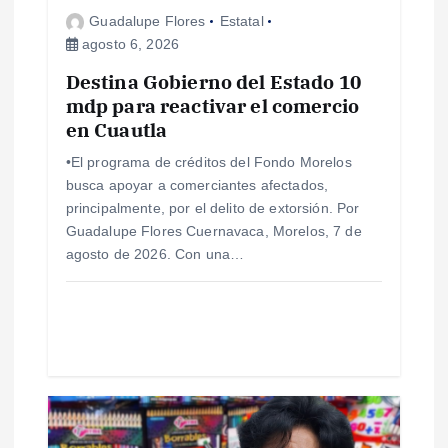
d
Guadalupe Flores
Estatal
agosto 6, 2026
e
Destina Gobierno del Estado 10
mdp para reactivar el comercio
e
en Cuautla
n
•El programa de créditos del Fondo Morelos
busca apoyar a comerciantes afectados,
t
principalmente, por el delito de extorsión. Por
Guadalupe Flores Cuernavaca, Morelos, 7 de
r
agosto de 2026. Con una…
a
d
a