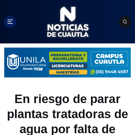
S
k
i
p
t
o
c
o
n
t
e
n
t
En riesgo de parar
plantas tratadoras de
agua por falta de