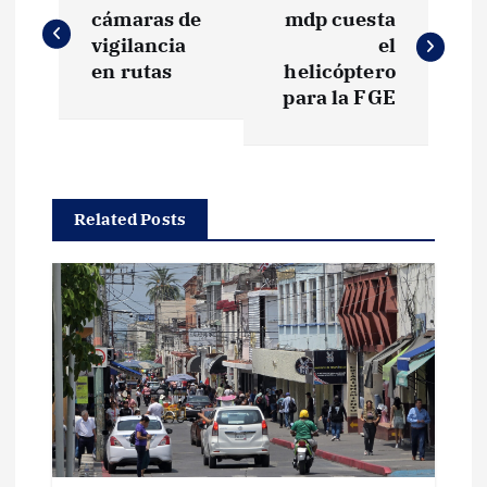
a
cámaras de
mdp cuesta
vigilancia
el
v
en rutas
helicóptero
para la FGE
e
g
Related Posts
a
c
i
ó
n