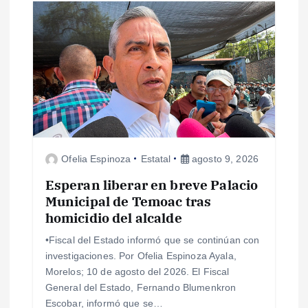
i
ó
n
d
e
Ofelia Espinoza
Estatal
agosto 9, 2026
e
Esperan liberar en breve Palacio
Municipal de Temoac tras
n
homicidio del alcalde
•Fiscal del Estado informó que se continúan con
t
investigaciones. Por Ofelia Espinoza Ayala,
Morelos; 10 de agosto del 2026. El Fiscal
r
General del Estado, Fernando Blumenkron
Escobar, informó que se…