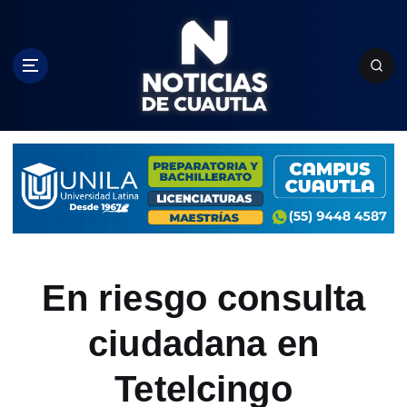
S
k
i
p
t
o
c
o
n
t
e
n
t
En riesgo consulta
ciudadana en
Tetelcingo