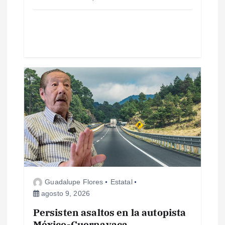
a
d
a
s
Guadalupe Flores
Estatal
agosto 9, 2026
Persisten asaltos en la autopista
México-Cuernavaca