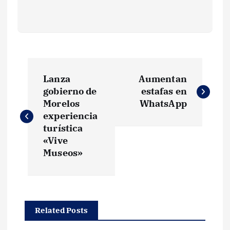
N
Lanza
Aumentan
a
gobierno de
estafas en
Morelos
WhatsApp
v
experiencia
turística
e
«Vive
Museos»
g
a
Related Posts
c