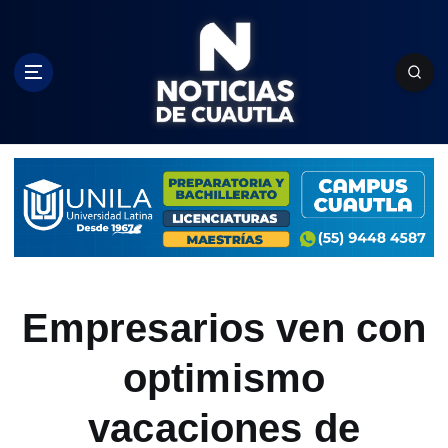
S
k
i
p
t
o
c
o
n
t
e
n
t
Empresarios ven con
optimismo
vacaciones de