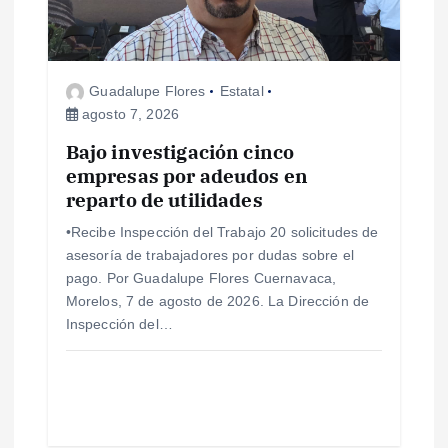
d
e
Guadalupe Flores
Estatal
e
agosto 7, 2026
Bajo investigación cinco
n
empresas por adeudos en
reparto de utilidades
t
•Recibe Inspección del Trabajo 20 solicitudes de
r
asesoría de trabajadores por dudas sobre el
pago. Por Guadalupe Flores Cuernavaca,
a
Morelos, 7 de agosto de 2026. La Dirección de
Inspección del…
d
a