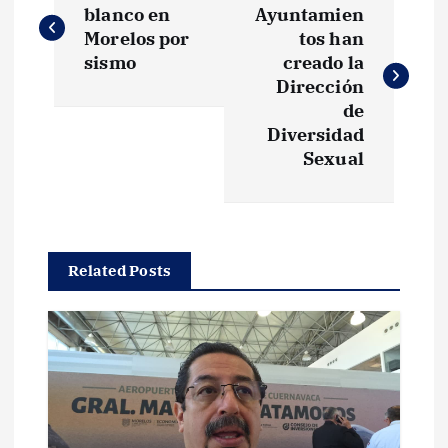
a
blanco en
Ayuntamien
Morelos por
tos han
v
sismo
creado la
Dirección
e
de
Diversidad
g
Sexual
a
c
Related Posts
i
ó
n