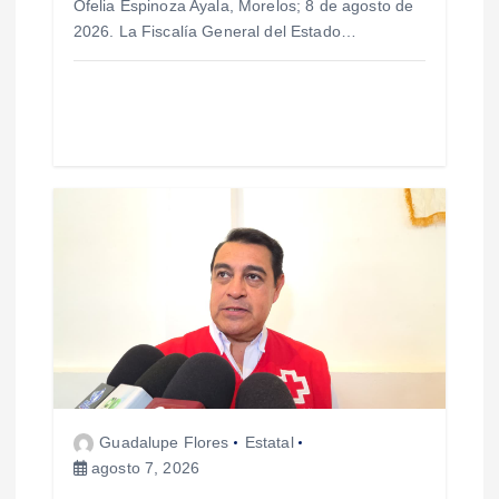
Ofelia Espinoza Ayala, Morelos; 8 de agosto de
t
2026. La Fiscalía General del Estado…
r
a
d
a
s
Guadalupe Flores
Estatal
agosto 7, 2026