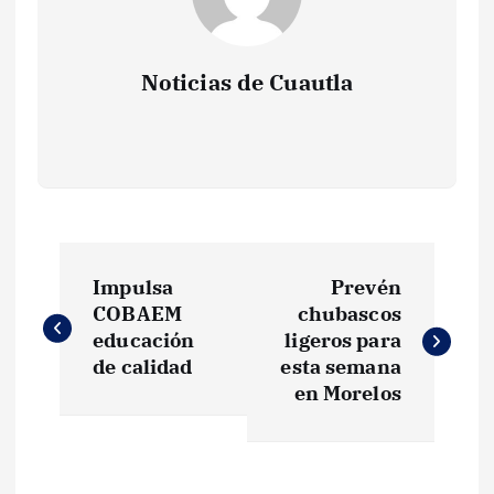
Noticias de Cuautla
N
Impulsa
Prevén
a
COBAEM
chubascos
educación
ligeros para
v
de calidad
esta semana
en Morelos
e
g