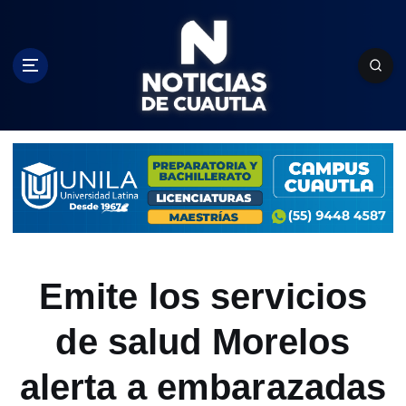
S
k
i
p
t
o
c
o
n
t
e
n
t
Emite los servicios
de salud Morelos
alerta a embarazadas