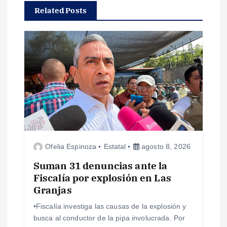
Related Posts
a
c
i
ó
n
d
Ofelia Espinoza
Estatal
agosto 8, 2026
e
Suman 31 denuncias ante la
Fiscalía por explosión en Las
e
Granjas
•Fiscalía investiga las causas de la explosión y
n
busca al conductor de la pipa involucrada. Por