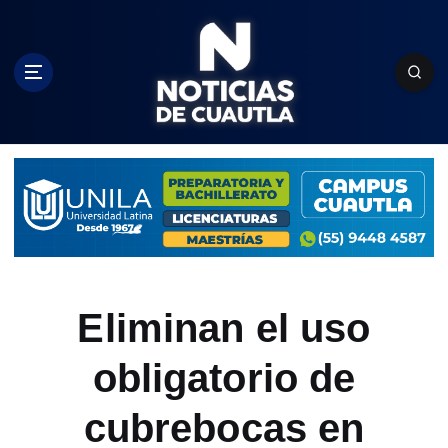
S
k
i
p
t
o
c
o
n
t
e
n
t
Eliminan el uso
obligatorio de
cubrebocas en