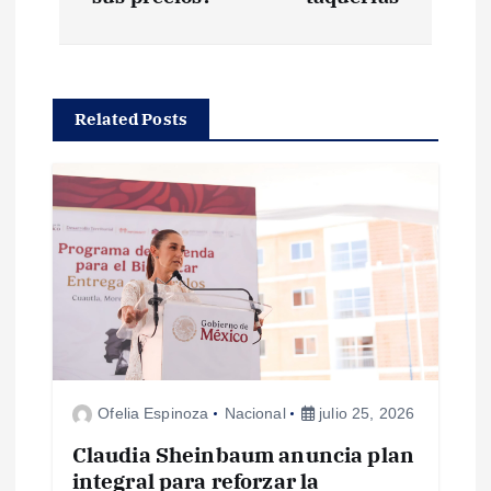
g
a
Related Posts
c
i
ó
n
d
e
Ofelia Espinoza
Nacional
julio 25, 2026
e
Claudia Sheinbaum anuncia plan
integral para reforzar la