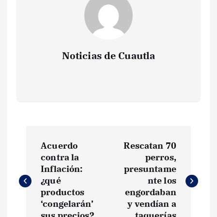
Noticias de Cuautla
N
Acuerdo
Rescatan 70
a
contra la
perros,
Inflación:
presuntame
v
¿qué
nte los
productos
engordaban
e
‘congelarán’
y vendían a
sus precios?
taquerías