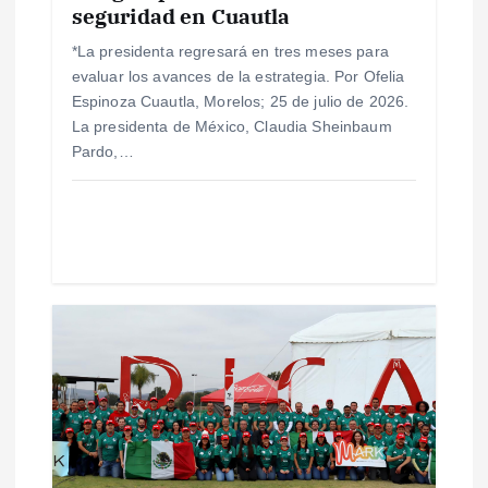
n
seguridad en Cuautla
*La presidenta regresará en tres meses para
t
evaluar los avances de la estrategia. Por Ofelia
Espinoza Cuautla, Morelos; 25 de julio de 2026.
r
La presidenta de México, Claudia Sheinbaum
Pardo,…
a
d
a
s