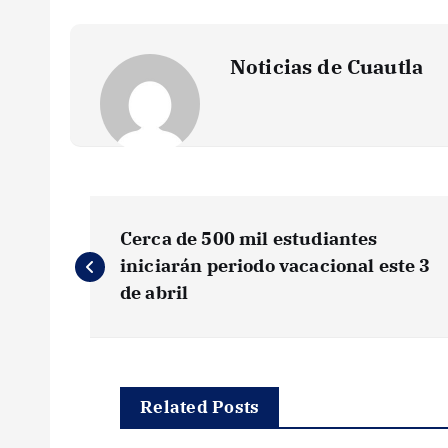
Noticias de Cuautla
N
Cerca de 500 mil estudiantes
a
iniciarán periodo vacacional este 3
de abril
v
e
Related Posts
g