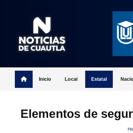
S
k
i
p
t
o
c
o
n
t
Inicio
Local
Estatal
Naci
e
n
t
Elementos de segur
H