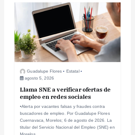
i
ó
n
d
e
Guadalupe Flores
Estatal
agosto 5, 2026
e
Llama SNE a verificar ofertas de
empleo en redes sociales
n
•Alerta por vacantes falsas y fraudes contra
t
buscadores de empleo. Por Guadalupe Flores
Cuernavaca, Morelos; 6 de agosto de 2026. La
r
titular del Servicio Nacional del Empleo (SNE) en
Morelos,…