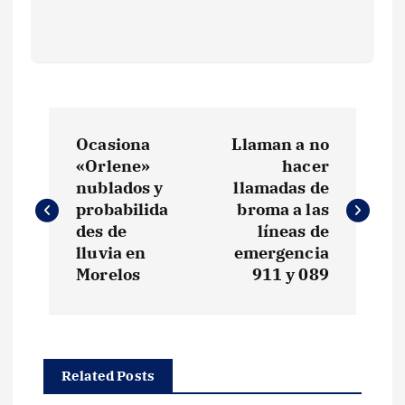
N
Ocasiona
Llaman a no
a
«Orlene»
hacer
nublados y
llamadas de
v
probabilida
broma a las
des de
líneas de
e
lluvia en
emergencia
Morelos
911 y 089
g
a
Related Posts
c