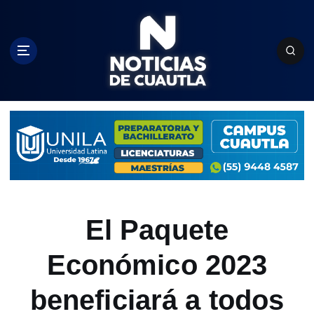
S
k
i
p
t
o
c
o
n
t
e
n
t
El Paquete
Económico 2023
beneficiará a todos