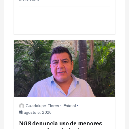
a
d
a
s
Guadalupe Flores
Estatal
agosto 5, 2026
NGS denuncia uso de menores