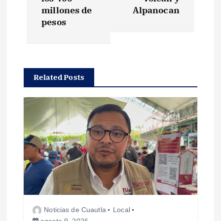
e
millones de
Alpanocan
g
pesos
a
c
Related Posts
i
ó
n
d
e
Noticias de Cuautla
Local
e