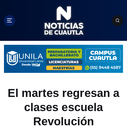
S
k
i
p
t
o
c
o
n
t
e
n
t
El martes regresan a
clases escuela
Revolución