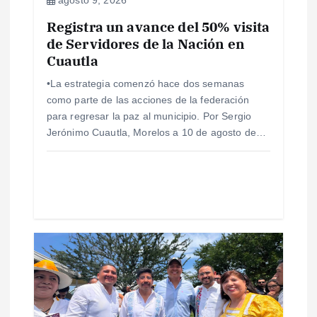
agosto 9, 2026
Registra un avance del 50% visita
n
de Servidores de la Nación en
Cuautla
t
•La estrategia comenzó hace dos semanas
r
como parte de las acciones de la federación
para regresar la paz al municipio. Por Sergio
a
Jerónimo Cuautla, Morelos a 10 de agosto de…
d
a
s