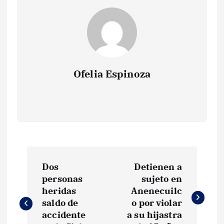
Ofelia Espinoza
N
Dos
Detienen a
a
personas
sujeto en
heridas
Anenecuilc
v
saldo de
o por violar
accidente
a su hijastra