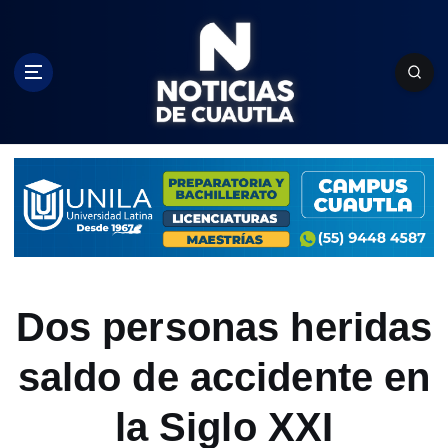
S
k
i
p
t
o
c
o
n
t
e
n
t
Dos personas heridas
saldo de accidente en
la Siglo XXI