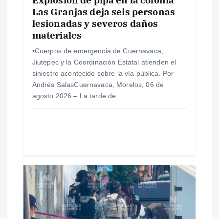
e
Las Granjas deja seis personas
lesionadas y severos daños
n
materiales
t
•Cuerpos de emergencia de Cuernavaca,
Jiutepec y la Coordinación Estatal atienden el
r
siniestro acontecido sobre la vía pública. Por
Andrés SalasCuernavaca, Morelos; 06 de
a
agosto 2026 – La tarde de…
d
a
s