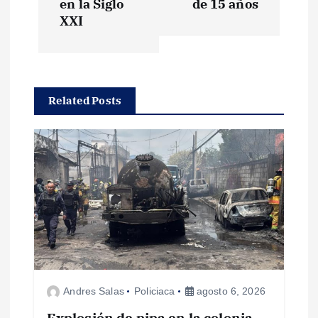
e
en la Siglo
de 15 años
XXI
g
a
Related Posts
c
i
ó
n
d
e
Andres Salas
Policiaca
agosto 6, 2026
Explosión de pipa en la colonia