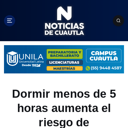
S
k
i
p
t
o
c
o
n
t
e
n
t
Dormir menos de 5
horas aumenta el
riesgo de