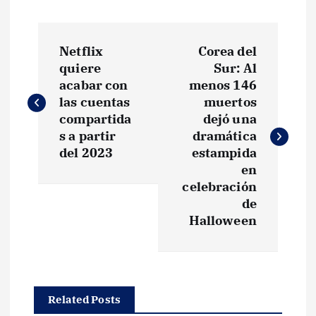
N
Netflix
Corea del
a
quiere
Sur: Al
acabar con
menos 146
v
las cuentas
muertos
compartida
dejó una
e
s a partir
dramática
del 2023
estampida
g
en
celebración
de
a
Halloween
c
i
Related Posts
ó