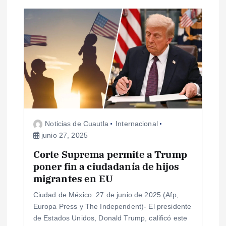
n
d
e
e
n
Noticias de Cuautla
Internacional
junio 27, 2025
t
Corte Suprema permite a Trump
poner fin a ciudadanía de hijos
r
migrantes en EU
a
Ciudad de México. 27 de junio de 2025 (Afp,
Europa Press y The Independent)- El presidente
d
de Estados Unidos, Donald Trump, calificó este