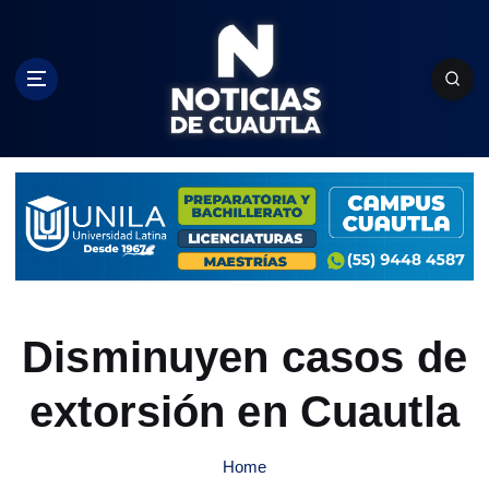
S
k
i
p
t
o
c
o
n
t
e
n
t
Disminuyen casos de
extorsión en Cuautla
Home