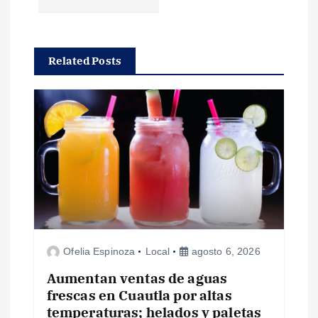
g
a
Related Posts
c
i
ó
n
d
Ofelia Espinoza
Local
agosto 6, 2026
e
Aumentan ventas de aguas
e
frescas en Cuautla por altas
temperaturas; helados y paletas