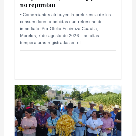
n
no repuntan
• Comerciantes atribuyen la preferencia de los
t
consumidores a bebidas que refrescan de
inmediato. Por Ofelia Espinoza Cuautla,
r
Morelos; 7 de agosto de 2026. Las altas
temperaturas registradas en el…
a
d
a
s