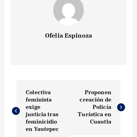
Ofelia Espinoza
N
Colectiva
Proponen
a
feminista
creación de
exige
Policía
v
justicia tras
Turística en
feminicidio
Cuautla
e
en Yautepec