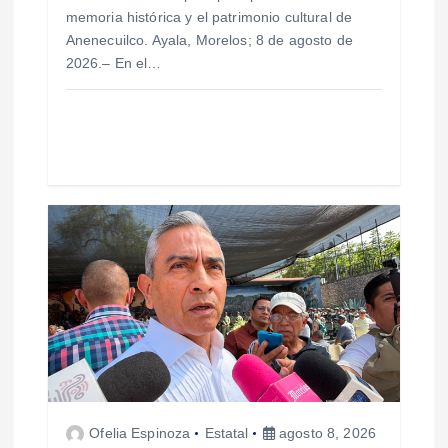
memoria histórica y el patrimonio cultural de
r
Anenecuilco. Ayala, Morelos; 8 de agosto de
2026.– En el…
a
d
a
s
Ofelia Espinoza
Estatal
agosto 8, 2026