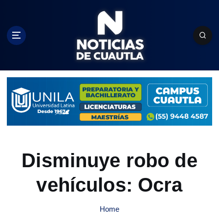
S
k
i
p
t
o
c
o
n
t
e
n
t
Disminuye robo de
vehículos: Ocra
Home