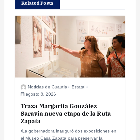
a
Related Posts
c
i
ó
n
d
Noticias de Cuautla
Estatal
e
agosto 8, 2026
e
Traza Margarita González
Saravia nueva etapa de la Ruta
Zapata
n
•La gobernadora inauguró dos exposiciones en
t
el Museo Casa Zapata para preservar la