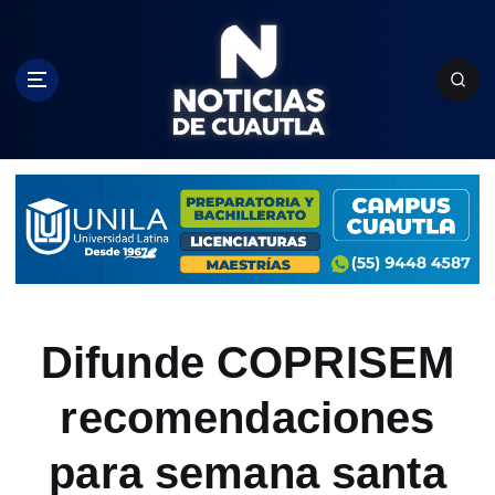
S
k
i
p
t
o
c
o
n
t
e
n
t
Difunde COPRISEM
recomendaciones
para semana santa