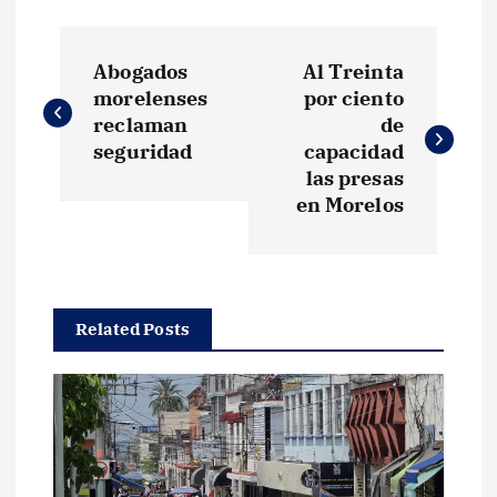
N
Abogados
Al Treinta
a
morelenses
por ciento
reclaman
de
v
seguridad
capacidad
las presas
e
en Morelos
g
a
Related Posts
c
i
ó