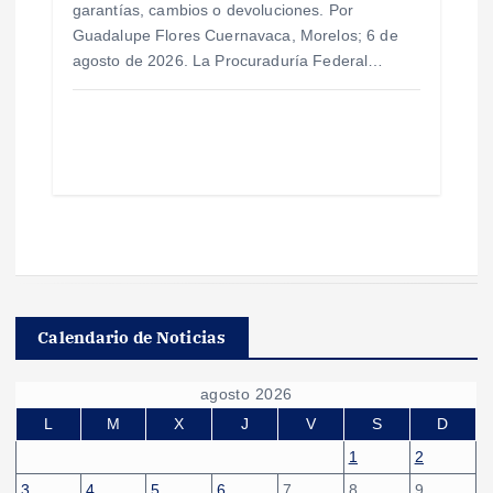
garantías, cambios o devoluciones. Por
Guadalupe Flores Cuernavaca, Morelos; 6 de
agosto de 2026. La Procuraduría Federal…
Calendario de Noticias
agosto 2026
L
M
X
J
V
S
D
1
2
3
4
5
6
7
8
9