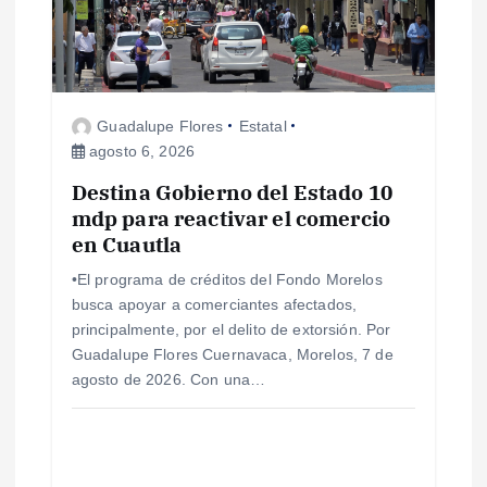
n
d
Guadalupe Flores
Estatal
e
agosto 6, 2026
Destina Gobierno del Estado 10
e
mdp para reactivar el comercio
en Cuautla
n
•El programa de créditos del Fondo Morelos
t
busca apoyar a comerciantes afectados,
principalmente, por el delito de extorsión. Por
r
Guadalupe Flores Cuernavaca, Morelos, 7 de
agosto de 2026. Con una…
a
d