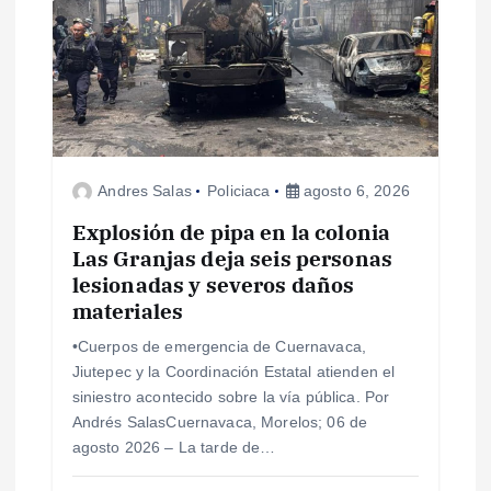
n
d
e
e
Andres Salas
Policiaca
agosto 6, 2026
n
Explosión de pipa en la colonia
Las Granjas deja seis personas
t
lesionadas y severos daños
materiales
r
•Cuerpos de emergencia de Cuernavaca,
a
Jiutepec y la Coordinación Estatal atienden el
siniestro acontecido sobre la vía pública. Por
d
Andrés SalasCuernavaca, Morelos; 06 de
agosto 2026 – La tarde de…
a