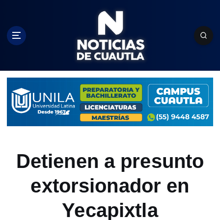
S
k
i
p
t
o
c
o
n
t
e
n
t
Detienen a presunto
extorsionador en
Yecapixtla