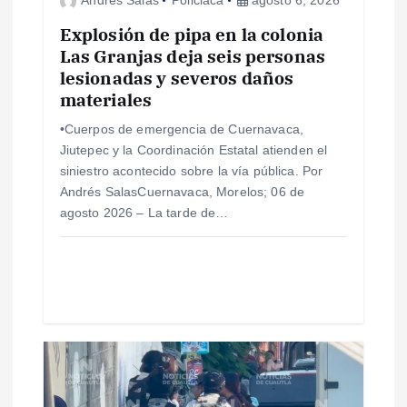
Andres Salas
Policiaca
agosto 6, 2026
e
Explosión de pipa en la colonia
e
Las Granjas deja seis personas
lesionadas y severos daños
materiales
n
•Cuerpos de emergencia de Cuernavaca,
t
Jiutepec y la Coordinación Estatal atienden el
siniestro acontecido sobre la vía pública. Por
r
Andrés SalasCuernavaca, Morelos; 06 de
agosto 2026 – La tarde de…
a
d
a
s