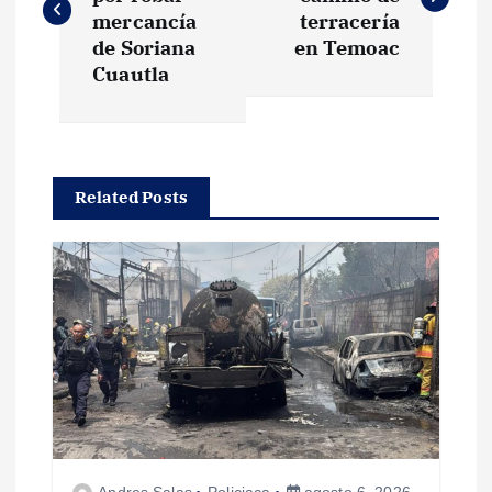
v
mercancía
terracería
de Soriana
en Temoac
e
Cuautla
g
a
Related Posts
c
i
ó
n
d