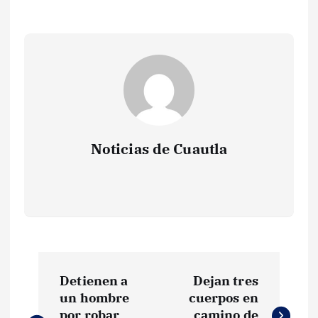
Noticias de Cuautla
N
Detienen a
Dejan tres
a
un hombre
cuerpos en
por robar
camino de