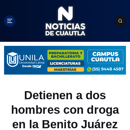
S
k
i
p
t
o
c
o
n
t
e
n
t
Detienen a dos
hombres con droga
en la Benito Juárez