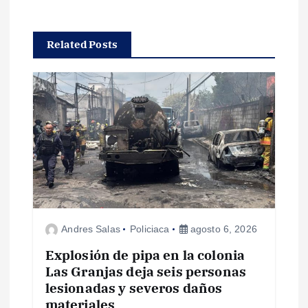
a
c
Related Posts
i
ó
n
d
e
Andres Salas
Policiaca
agosto 6, 2026
e
Explosión de pipa en la colonia
Las Granjas deja seis personas
n
lesionadas y severos daños
materiales