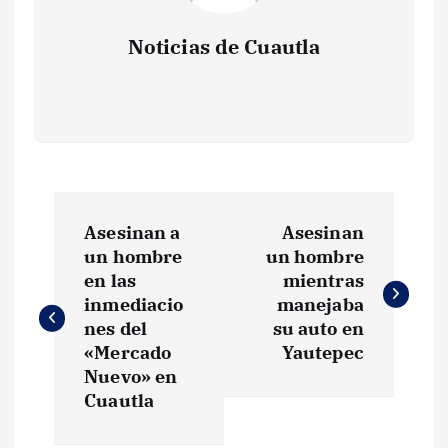
Noticias de Cuautla
N
Asesinan a
Asesinan
a
un hombre
un hombre
en las
mientras
v
inmediacio
manejaba
nes del
su auto en
e
«Mercado
Yautepec
Nuevo» en
g
Cuautla