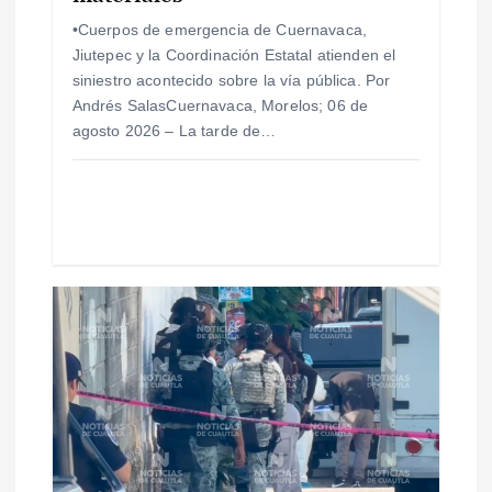
t
•Cuerpos de emergencia de Cuernavaca,
r
Jiutepec y la Coordinación Estatal atienden el
siniestro acontecido sobre la vía pública. Por
a
Andrés SalasCuernavaca, Morelos; 06 de
agosto 2026 – La tarde de…
d
a
s