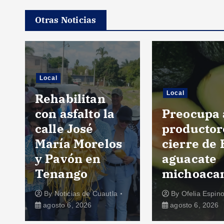
Otras Noticias
Local
Local
Rehabilitan
con asfalto la
Preocupa 
calle José
productor
María Morelos
cierre de 
y Pavón en
aguacate
Tenango
michoaca
By
Noticias de Cuautla
By
Ofelia Espin
agosto 6, 2026
agosto 6, 2026