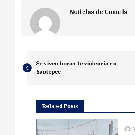
Noticias de Cuautla
N
Se viven horas de violencia en
a
Yautepec
v
e
Related Posts
g
A