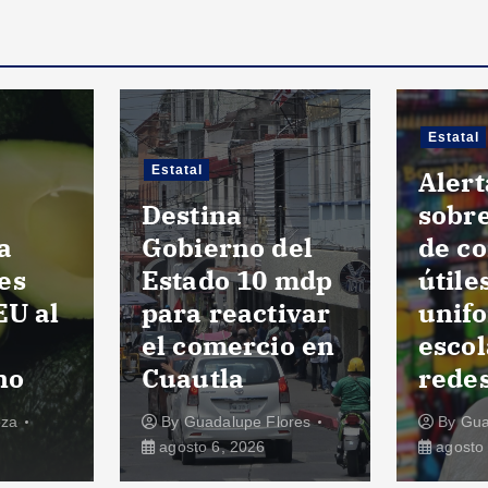
Estatal
Estatal
Alert
Destina
sobre
a
Gobierno del
de c
es
Estado 10 mdp
útile
EU al
para reactivar
unif
el comercio en
escol
no
Cuautla
redes
oza
By
Guadalupe Flores
By
Gua
agosto 6, 2026
agosto 