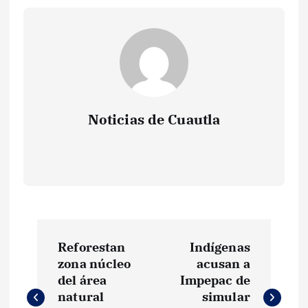
Noticias de Cuautla
N
Reforestan
Indígenas
a
zona núcleo
acusan a
del área
Impepac de
v
natural
simular