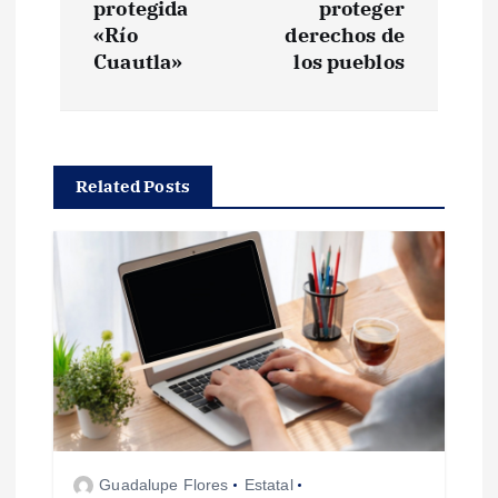
protegida
proteger
e
«Río
derechos de
Cuautla»
los pueblos
g
a
Related Posts
c
i
ó
n
d
e
Guadalupe Flores
Estatal