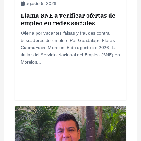
agosto 5, 2026
e
Llama SNE a verificar ofertas de
empleo en redes sociales
n
•Alerta por vacantes falsas y fraudes contra
t
buscadores de empleo. Por Guadalupe Flores
Cuernavaca, Morelos; 6 de agosto de 2026. La
r
titular del Servicio Nacional del Empleo (SNE) en
Morelos,…
a
d
a
s