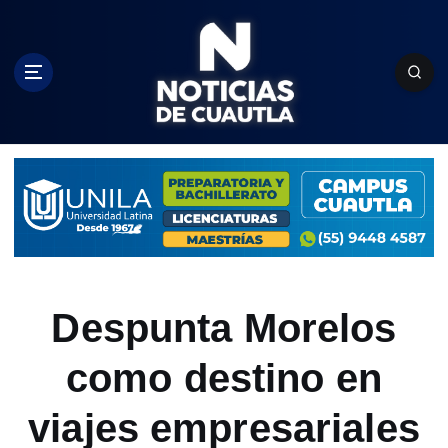
S
k
i
p
t
o
c
o
n
t
e
n
t
Despunta Morelos
como destino en
viajes empresariales