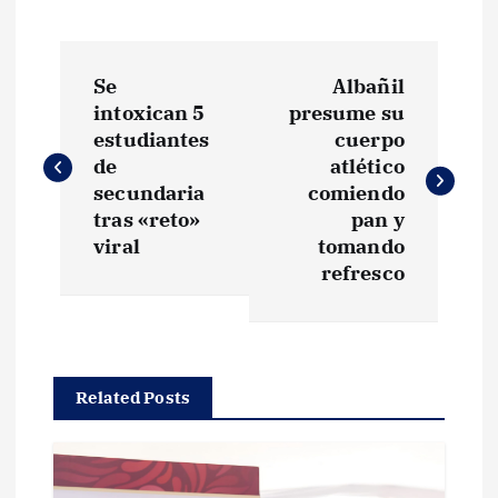
N
Se
Albañil
a
intoxican 5
presume su
estudiantes
cuerpo
v
de
atlético
secundaria
comiendo
e
tras «reto»
pan y
viral
tomando
g
refresco
a
c
Related Posts
i