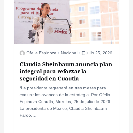
ó
n
d
e
Ofelia Espinoza
Nacional
julio 25, 2026
e
Claudia Sheinbaum anuncia plan
n
integral para reforzar la
seguridad en Cuautla
t
*La presidenta regresará en tres meses para
evaluar los avances de la estrategia. Por Ofelia
r
Espinoza Cuautla, Morelos; 25 de julio de 2026.
La presidenta de México, Claudia Sheinbaum
a
Pardo,…
d