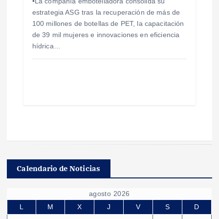
•La compañía embotelladora consolida su
estrategia ASG tras la recuperación de más de
100 millones de botellas de PET, la capacitación
de 39 mil mujeres e innovaciones en eficiencia
hídrica…
Calendario de Noticias
agosto 2026
L
M
X
J
V
S
D