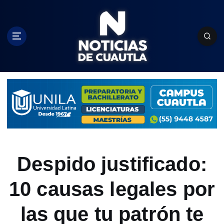
S
k
i
p
t
o
c
o
n
t
e
n
t
Despido justificado:
10 causas legales por
las que tu patrón te