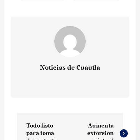
Noticias de Cuautla
N
Todo listo
Aumenta
a
para toma
extorsion