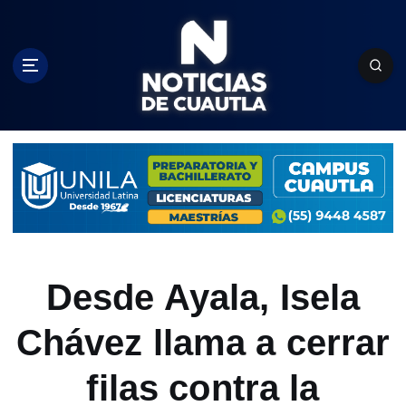
S
k
i
p
t
o
c
o
n
t
e
n
t
Desde Ayala, Isela
Chávez llama a cerrar
filas contra la