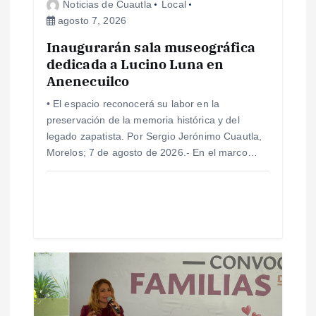
Noticias de Cuautla
Local
e
agosto 7, 2026
e
Inaugurarán sala museográfica
dedicada a Lucino Luna en
Anenecuilco
n
• El espacio reconocerá su labor en la
t
preservación de la memoria histórica y del
legado zapatista. Por Sergio Jerónimo Cuautla,
r
Morelos; 7 de agosto de 2026.- En el marco…
a
d
a
s