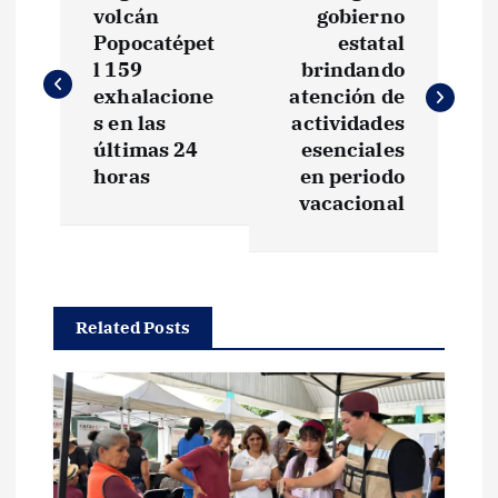
a
volcán
gobierno
Popocatépet
estatal
v
l 159
brindando
exhalacione
atención de
e
s en las
actividades
últimas 24
esenciales
g
horas
en periodo
vacacional
a
c
Related Posts
i
ó
n