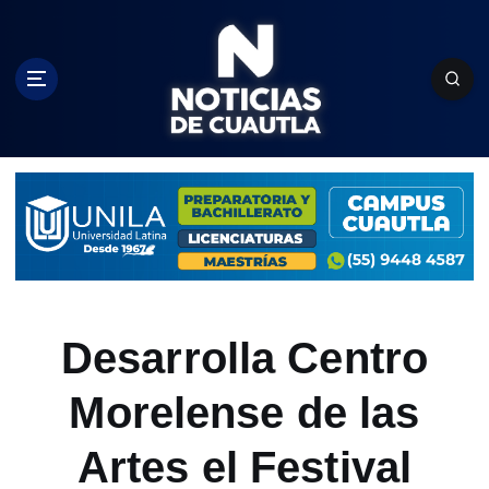
S
k
i
p
t
o
c
o
n
t
e
n
t
Desarrolla Centro
Morelense de las
Artes el Festival