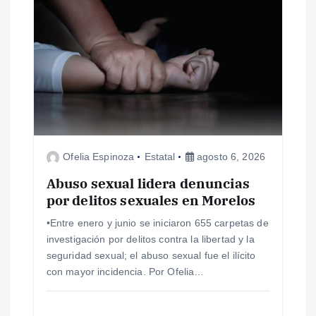
s
Ofelia Espinoza
Estatal
agosto 6, 2026
Abuso sexual lidera denuncias
por delitos sexuales en Morelos
•Entre enero y junio se iniciaron 655 carpetas de
investigación por delitos contra la libertad y la
seguridad sexual; el abuso sexual fue el ilícito
con mayor incidencia. Por Ofelia…