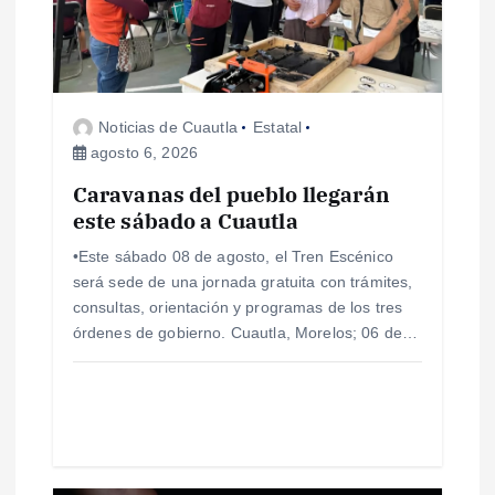
d
e
e
Noticias de Cuautla
Estatal
agosto 6, 2026
n
Caravanas del pueblo llegarán
este sábado a Cuautla
t
•Este sábado 08 de agosto, el Tren Escénico
r
será sede de una jornada gratuita con trámites,
consultas, orientación y programas de los tres
a
órdenes de gobierno. Cuautla, Morelos; 06 de…
d
a