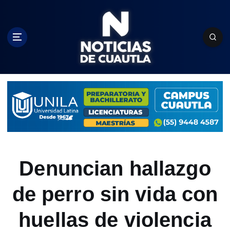
S
k
i
p
t
o
c
o
n
t
e
n
t
Denuncian hallazgo
de perro sin vida con
huellas de violencia