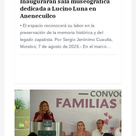
Inaugurarán sala museográfica
n
dedicada a Lucino Luna en
Anenecuilco
t
• El espacio reconocerá su labor en la
r
preservación de la memoria histórica y del
legado zapatista. Por Sergio Jerónimo Cuautla,
a
Morelos; 7 de agosto de 2026.- En el marco…
d
a
s