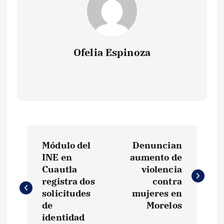
Ofelia Espinoza
N
Módulo del
Denuncian
a
INE en
aumento de
Cuautla
violencia
v
registra dos
contra
solicitudes
mujeres en
e
de
Morelos
identidad