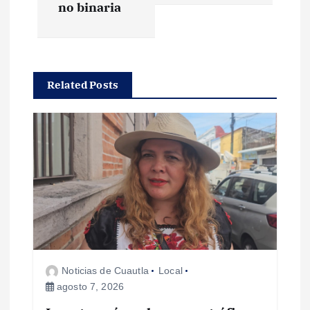
g
no binaria
a
c
Related Posts
i
ó
n
d
e
Noticias de Cuautla
Local
e
agosto 7, 2026