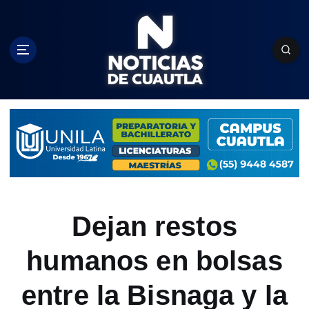
S
k
i
p
t
o
c
o
n
t
e
n
t
Dejan restos
humanos en bolsas
entre la Bisnaga y la