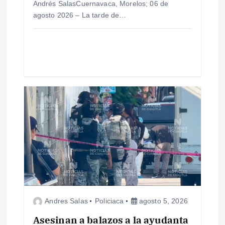
Andrés SalasCuernavaca, Morelos; 06 de
r
agosto 2026 – La tarde de…
a
d
a
s
Andres Salas
Policiaca
agosto 5, 2026
Asesinan a balazos a la ayudanta