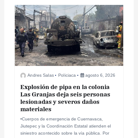
c
i
ó
n
d
Andres Salas
Policiaca
agosto 6, 2026
e
Explosión de pipa en la colonia
Las Granjas deja seis personas
e
lesionadas y severos daños
materiales
n
•Cuerpos de emergencia de Cuernavaca,
Jiutepec y la Coordinación Estatal atienden el
t
siniestro acontecido sobre la vía pública. Por