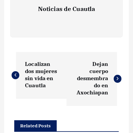
Noticias de Cuautla
N
Localizan
Dejan
a
dos mujeres
cuerpo
sin vida en
desmembra
v
Cuautla
do en
Axochiapan
e
g
Related Posts
a