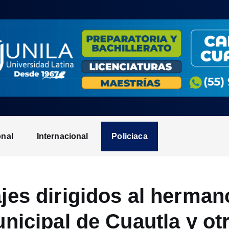
onal
Internacional
Policiaca
es dirigidos al hermano
nicipal de Cuautla y ot