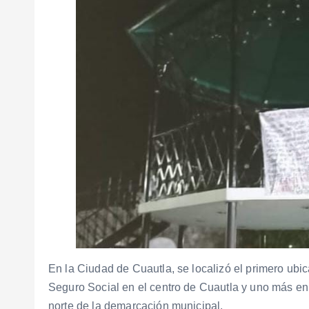
En la Ciudad de Cuautla, se localizó el primero ubic
Seguro Social en el centro de Cuautla y uno más en
norte de la demarcación municipal.