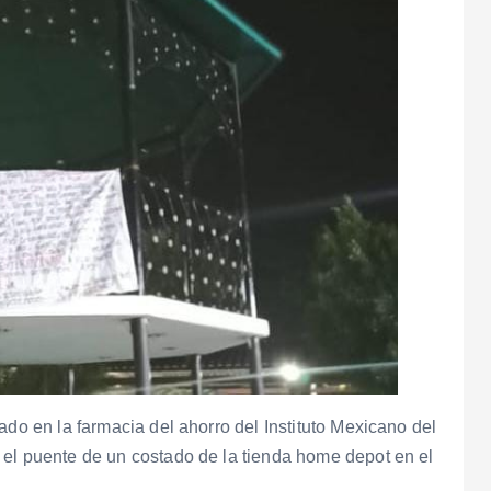
ado en la farmacia del ahorro del Instituto Mexicano del
 el puente de un costado de la tienda home depot en el