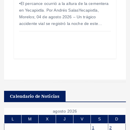
•​El percance ocurrió a la altura de la cementera
en Yecapixtla. Por Andrés SalasYecapixtla,
Morelos; 04 de agosto 2026 – ​Un trágico
accidente vial se registró la noche de este…
Calendario de Noticias
agosto 2026
L
M
X
J
V
S
D
1
2