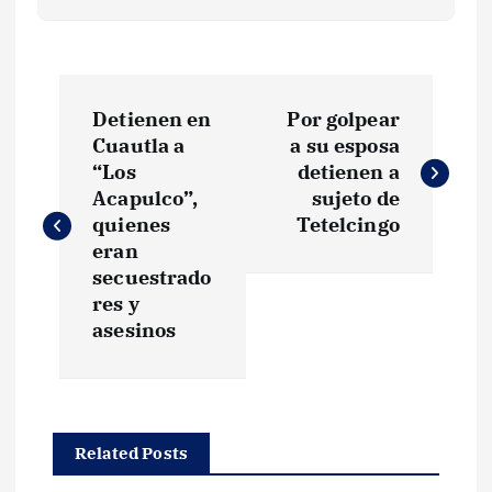
N
Detienen en
Por golpear
a
Cuautla a
a su esposa
“Los
detienen a
v
Acapulco”,
sujeto de
quienes
Tetelcingo
e
eran
secuestrado
g
res y
asesinos
a
c
Related Posts
i