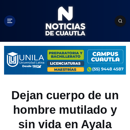
S
k
i
p
t
o
c
o
n
t
e
n
t
Dejan cuerpo de un
hombre mutilado y
sin vida en Ayala