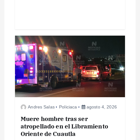
d
a
s
Andres Salas
Policiaca
agosto 4, 2026
Muere hombre tras ser
atropellado en el Libramiento
Oriente de Cuautla