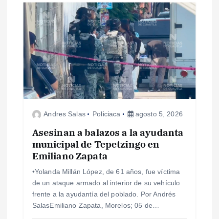
ó
n
d
e
e
Andres Salas
Policiaca
agosto 5, 2026
n
Asesinan a balazos a la ayudanta
municipal de Tepetzingo en
Emiliano Zapata
t
•Yolanda Millán López, de 61 años, fue víctima
r
de un ataque armado al interior de su vehículo
frente a la ayudantía del poblado. Por Andrés
a
SalasEmiliano Zapata, Morelos; 05 de…