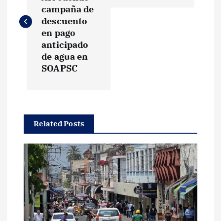
v
campaña de
descuento
e
en pago
anticipado
g
de agua en
SOAPSC
a
c
Related Posts
i
ó
n
d