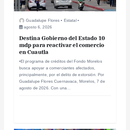
e
e
Guadalupe Flores
Estatal
agosto 6, 2026
n
Destina Gobierno del Estado 10
mdp para reactivar el comercio
t
en Cuautla
r
•El programa de créditos del Fondo Morelos
busca apoyar a comerciantes afectados,
a
principalmente, por el delito de extorsión. Por
Guadalupe Flores Cuernavaca, Morelos, 7 de
d
agosto de 2026. Con una…
a
s