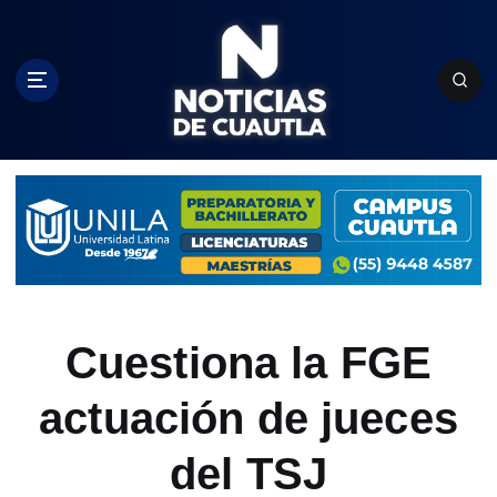
S
k
i
p
t
o
c
o
n
t
e
n
t
Cuestiona la FGE
actuación de jueces
del TSJ