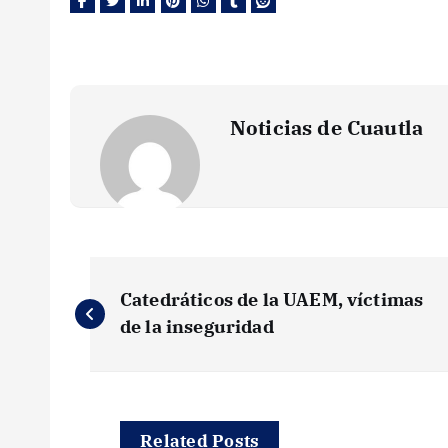
Noticias de Cuautla
N
Catedráticos de la UAEM, víctimas
a
de la inseguridad
v
Related Posts