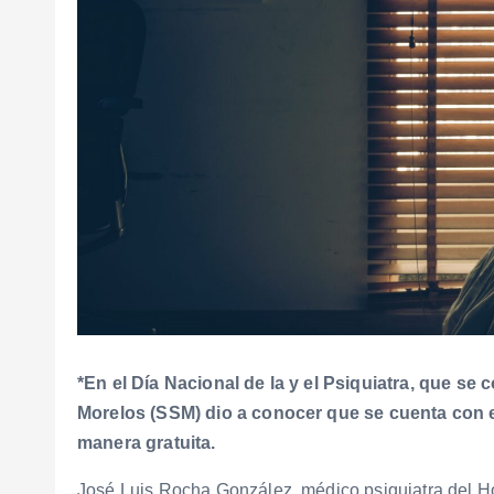
*En el Día Nacional de la y el Psiquiatra, que s
Morelos (SSM) dio a conocer que se cuenta con e
manera gratuita.
José Luis Rocha González, médico psiquiatra del Ho