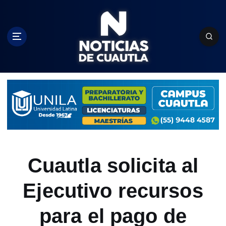
S
k
i
p
t
o
c
o
n
t
e
n
t
Cuautla solicita al
Ejecutivo recursos
para el pago de