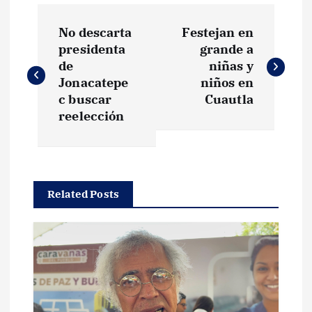
N
No descarta
Festejan en
a
presidenta
grande a
de
niñas y
v
Jonacatepe
niños en
c buscar
Cuautla
e
reelección
g
a
Related Posts
c
i
ó