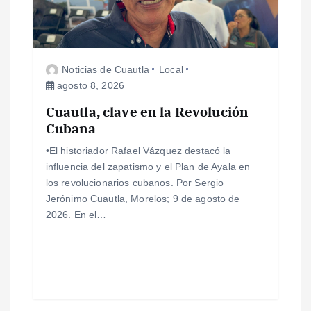
n
d
Noticias de Cuautla
Local
e
agosto 8, 2026
e
Cuautla, clave en la Revolución
Cubana
n
•El historiador Rafael Vázquez destacó la
influencia del zapatismo y el Plan de Ayala en
t
los revolucionarios cubanos. Por Sergio
Jerónimo Cuautla, Morelos; 9 de agosto de
r
2026. En el…
a
d