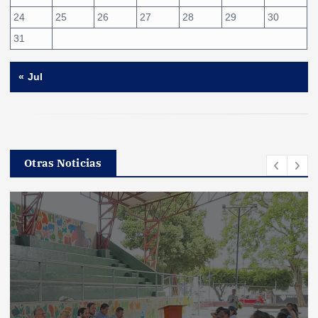
24
25
26
27
28
29
30
31
« Jul
Otras Noticias