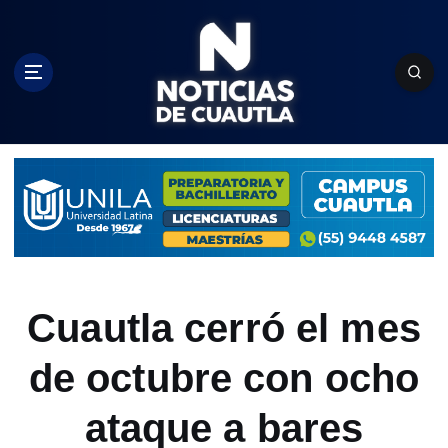
S
k
i
p
t
o
c
o
n
t
e
n
t
Cuautla cerró el mes
de octubre con ocho
ataque a bares