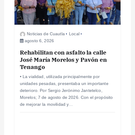
d
e
Noticias de Cuautla
Local
e
agosto 6, 2026
Rehabilitan con asfalto la calle
n
José María Morelos y Pavón en
Tenango
t
• La vialidad, utilizada principalmente por
r
unidades pesadas, presentaba un importante
deterioro. Por Sergio Jerónimo Jantetelco,
a
Morelos; 7 de agosto de 2026. Con el propósito
de mejorar la movilidad y…
d
a