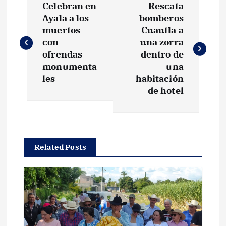
Celebran en
Rescata
a
Ayala a los
bomberos
muertos
Cuautla a
v
con
una zorra
ofrendas
dentro de
e
monumenta
una
les
habitación
g
de hotel
a
c
Related Posts
i
ó
n