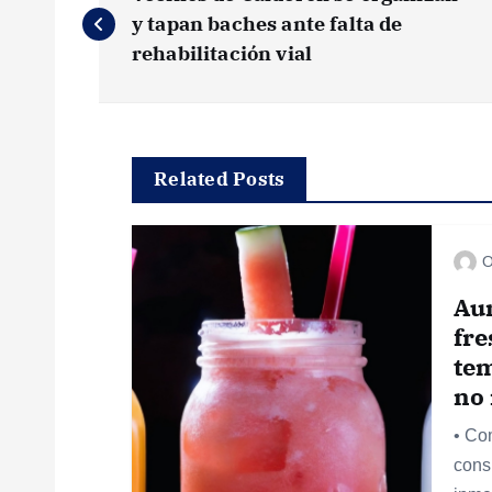
a
y tapan baches ante falta de
rehabilitación vial
v
e
Related Posts
g
O
a
Au
c
fre
tem
i
no
• Co
ó
cons