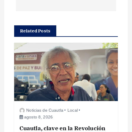
g
a
c
Related Posts
i
ó
n
d
e
Noticias de Cuautla
Local
e
agosto 8, 2026
Cuautla, clave en la Revolución
n