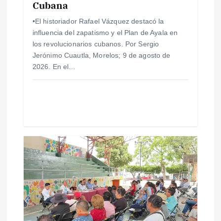
Cubana
t
•El historiador Rafael Vázquez destacó la
influencia del zapatismo y el Plan de Ayala en
r
los revolucionarios cubanos. Por Sergio
Jerónimo Cuautla, Morelos; 9 de agosto de
a
2026. En el…
d
a
s