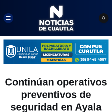
S
k
i
p
t
o
c
o
n
t
e
n
t
Continúan operativos
preventivos de
seguridad en Ayala