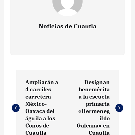
Noticias de Cuautla
N
Ampliarán a
Designan
a
4 carriles
benemérita
carretera
a la escuela
v
México-
primaria
Oaxaca del
«Hermeneg
e
águila a los
ildo
Conos de
Galeana» en
Cuautla
Cuautla