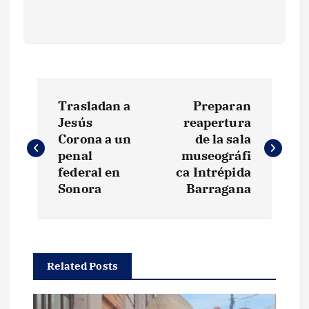
N
Trasladan a
Preparan
a
Jesús
reapertura
Corona a un
de la sala
v
penal
museográfi
federal en
ca Intrépida
e
Sonora
Barragana
g
a
Related Posts
c