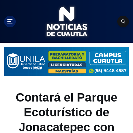
S
k
i
p
t
o
c
o
n
t
e
n
t
Contará el Parque
Ecoturístico de
Jonacatepec con