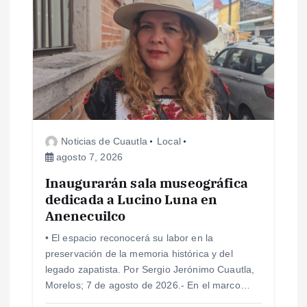
i
ó
n
d
Noticias de Cuautla
Local
e
agosto 7, 2026
e
Inaugurarán sala museográfica
dedicada a Lucino Luna en
Anenecuilco
n
• El espacio reconocerá su labor en la
t
preservación de la memoria histórica y del
legado zapatista. Por Sergio Jerónimo Cuautla,
r
Morelos; 7 de agosto de 2026.- En el marco…