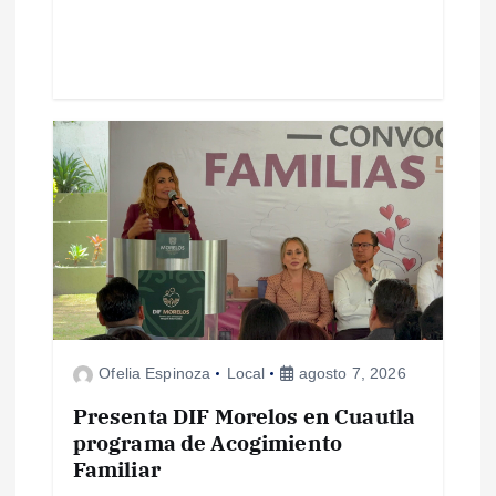
a
d
a
s
Ofelia Espinoza
Local
agosto 7, 2026
Presenta DIF Morelos en Cuautla
programa de Acogimiento
Familiar