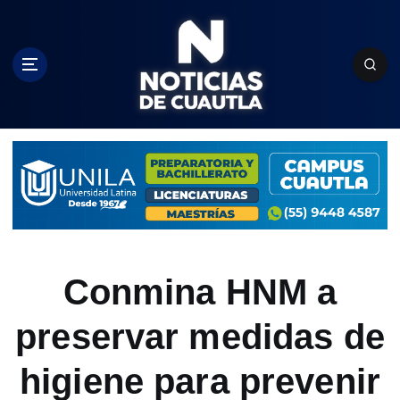
S
k
i
p
t
o
c
o
n
t
e
n
t
Conmina HNM a
preservar medidas de
higiene para prevenir