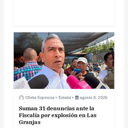
d
a
s
Ofelia Espinoza
Estatal
agosto 8, 2026
Suman 31 denuncias ante la
Fiscalía por explosión en Las
Granjas