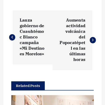
N
Lanza
Aumenta
a
gobierno de
actividad
Cuauhtémo
volcánica
v
c Blanco
del
campaña
Popocatépet
e
«Mi Destino
l en las
es Morelos»
últimas
g
horas
a
c
Related Posts
i