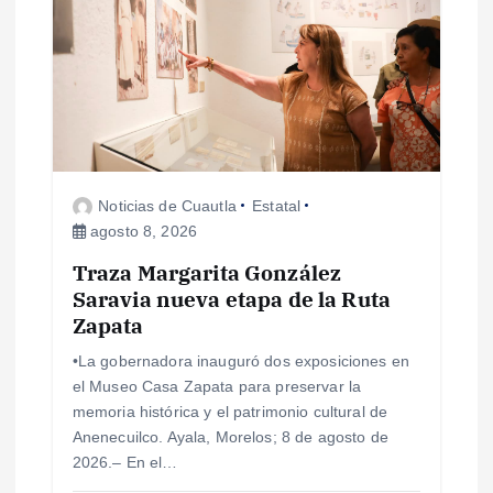
ó
n
d
e
Noticias de Cuautla
Estatal
e
agosto 8, 2026
Traza Margarita González
n
Saravia nueva etapa de la Ruta
Zapata
t
•La gobernadora inauguró dos exposiciones en
r
el Museo Casa Zapata para preservar la
memoria histórica y el patrimonio cultural de
a
Anenecuilco. Ayala, Morelos; 8 de agosto de
2026.– En el…