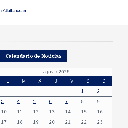
n Atlatláhucan
Calendario de Noticias
agosto 2026
L
M
X
J
V
S
D
1
2
3
4
5
6
7
8
9
10
11
12
13
14
15
16
17
18
19
20
21
22
23