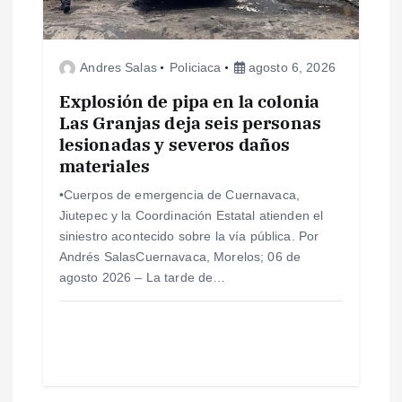
d
e
Andres Salas
Policiaca
agosto 6, 2026
e
Explosión de pipa en la colonia
Las Granjas deja seis personas
lesionadas y severos daños
n
materiales
t
•Cuerpos de emergencia de Cuernavaca,
Jiutepec y la Coordinación Estatal atienden el
r
siniestro acontecido sobre la vía pública. Por
Andrés SalasCuernavaca, Morelos; 06 de
a
agosto 2026 – La tarde de…
d
a