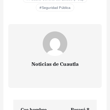
Seguridad Pública
Noticias de Cuautla
N
Cae hombre
Pasará 8