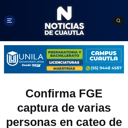
S
k
i
p
t
o
c
o
n
t
e
n
t
Confirma FGE
captura de varias
personas en cateo de