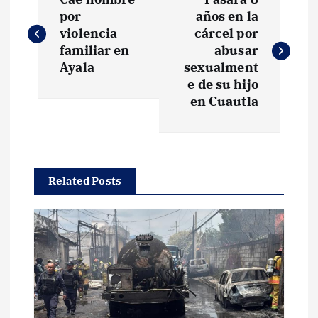
a
por
años en la
violencia
cárcel por
v
familiar en
abusar
Ayala
sexualment
e
e de su hijo
en Cuautla
g
a
Related Posts
c
i
ó
n