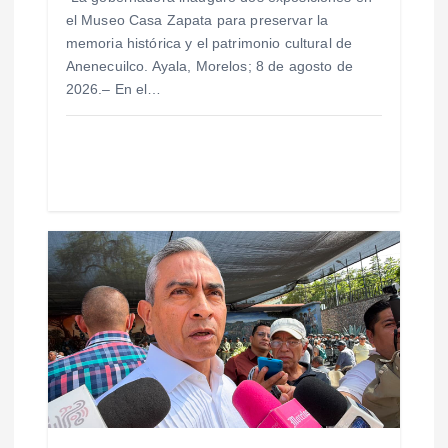
el Museo Casa Zapata para preservar la
r
memoria histórica y el patrimonio cultural de
Anenecuilco. Ayala, Morelos; 8 de agosto de
a
2026.– En el…
d
a
s