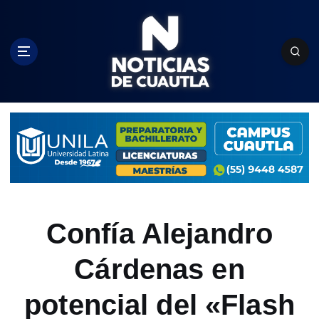
S
k
i
p
t
o
c
o
n
t
e
n
t
Confía Alejandro
Cárdenas en
potencial del «Flash