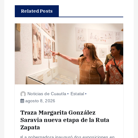
a
Related Posts
c
i
ó
n
d
e
Noticias de Cuautla
Estatal
agosto 8, 2026
e
Traza Margarita González
Saravia nueva etapa de la Ruta
n
Zapata
t
•La gobernadora inauguró dos exposiciones en