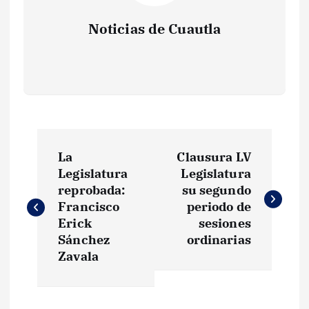
Noticias de Cuautla
N
La
Clausura LV
a
Legislatura
Legislatura
reprobada:
su segundo
v
Francisco
periodo de
Erick
sesiones
e
Sánchez
ordinarias
Zavala
g