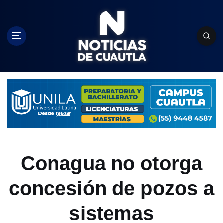
S
k
i
p
t
o
c
o
n
t
e
n
t
Conagua no otorga
concesión de pozos a
sistemas