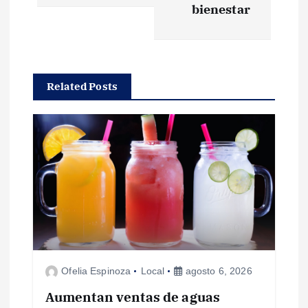
bienestar
g
a
Related Posts
c
i
ó
n
d
e
Ofelia Espinoza
Local
agosto 6, 2026
e
Aumentan ventas de aguas