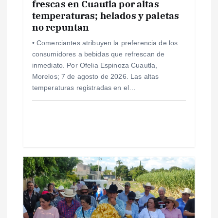
frescas en Cuautla por altas
n
temperaturas; helados y paletas
no repuntan
t
• Comerciantes atribuyen la preferencia de los
consumidores a bebidas que refrescan de
r
inmediato. Por Ofelia Espinoza Cuautla,
Morelos; 7 de agosto de 2026. Las altas
a
temperaturas registradas en el…
d
a
s