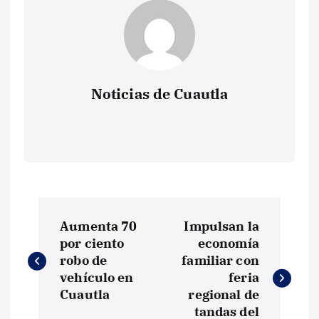
Noticias de Cuautla
N
Aumenta 70
Impulsan la
a
por ciento
economía
robo de
familiar con
v
vehículo en
feria
Cuautla
regional de
e
tandas del