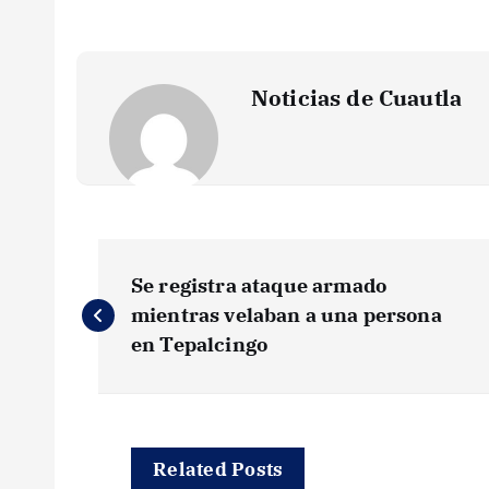
Noticias de Cuautla
N
Se registra ataque armado
a
mientras velaban a una persona
en Tepalcingo
v
e
Related Posts