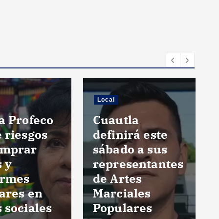
Local
a Profeco
Cuautla
 riesgos
definirá este
omprar
sábado a sus
s y
representantes
ormes
de Artes
ares en
Marciales
 sociales
Populares