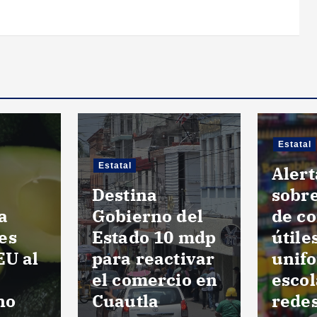
Estatal
Estatal
Alert
Destina
sobre
a
Gobierno del
de c
es
Estado 10 mdp
útile
EU al
para reactivar
unif
el comercio en
escol
no
Cuautla
redes