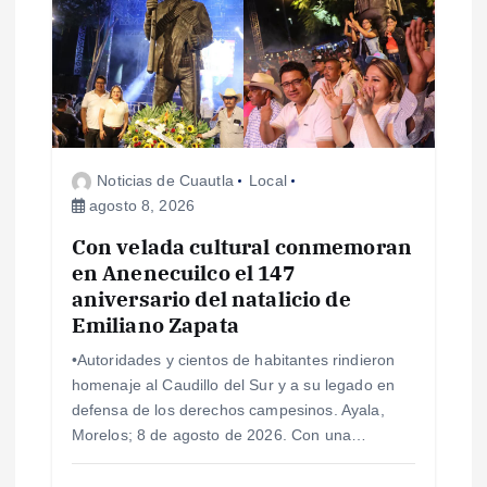
ó
n
d
e
Noticias de Cuautla
Local
agosto 8, 2026
e
Con velada cultural conmemoran
en Anenecuilco el 147
n
aniversario del natalicio de
Emiliano Zapata
t
•Autoridades y cientos de habitantes rindieron
r
homenaje al Caudillo del Sur y a su legado en
defensa de los derechos campesinos. Ayala,
a
Morelos; 8 de agosto de 2026. Con una…