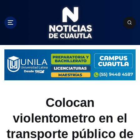
S
k
i
p
t
o
c
o
n
t
e
n
t
Colocan
violentometro en el
transporte público de