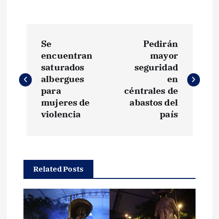
N
Se
Pedirán
a
encuentran
mayor
saturados
seguridad
v
albergues
en
para
céntrales de
e
mujeres de
abastos del
violencia
país
g
a
Related Posts
c
i