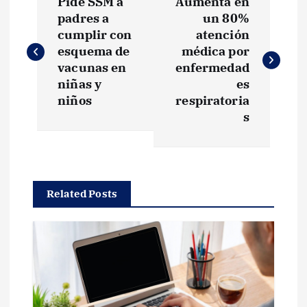
Pide SSM a
Aumenta en
a
padres a
un 80%
cumplir con
atención
v
esquema de
médica por
vacunas en
enfermedad
e
niñas y
es
niños
respiratoria
g
s
a
c
Related Posts
i
ó
n