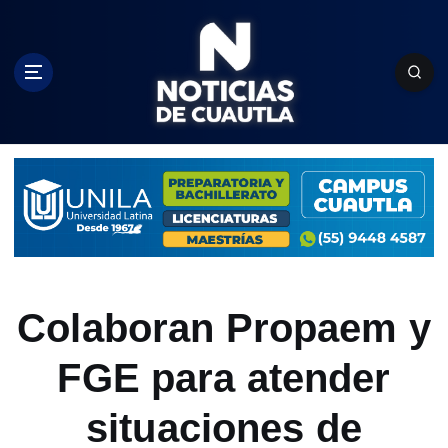
S
k
i
p
t
o
c
o
n
t
e
n
t
Colaboran Propaem y
FGE para atender
situaciones de