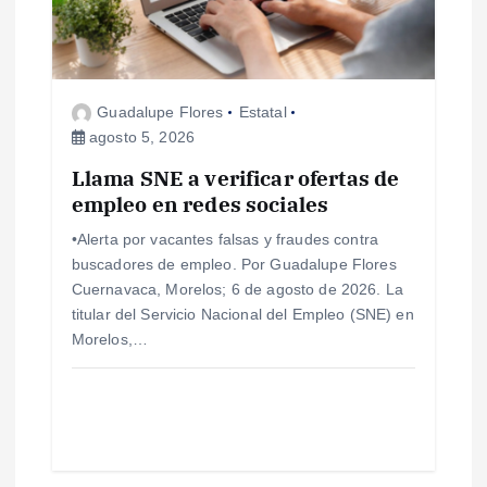
d
e
Guadalupe Flores
Estatal
e
agosto 5, 2026
Llama SNE a verificar ofertas de
n
empleo en redes sociales
t
•Alerta por vacantes falsas y fraudes contra
buscadores de empleo. Por Guadalupe Flores
r
Cuernavaca, Morelos; 6 de agosto de 2026. La
titular del Servicio Nacional del Empleo (SNE) en
a
Morelos,…
d
a