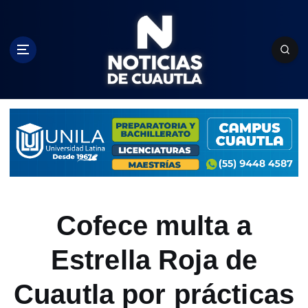
S
k
i
p
t
o
c
o
n
t
e
n
t
Cofece multa a
Estrella Roja de
Cuautla por prácticas