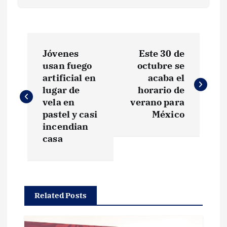
N
Jóvenes
Este 30 de
a
usan fuego
octubre se
artificial en
acaba el
v
lugar de
horario de
vela en
verano para
e
pastel y casi
México
incendian
g
casa
a
c
Related Posts
i