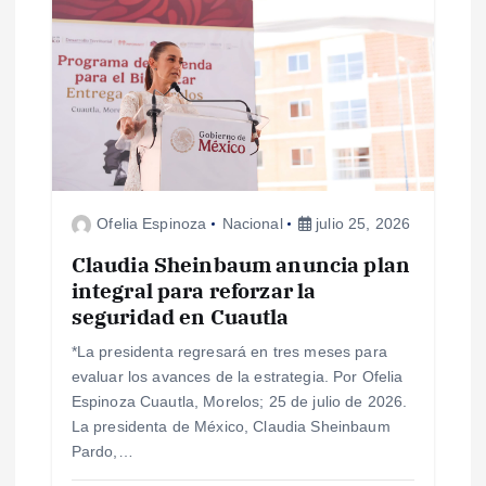
ó
n
d
e
Ofelia Espinoza
Nacional
julio 25, 2026
e
Claudia Sheinbaum anuncia plan
n
integral para reforzar la
seguridad en Cuautla
t
*La presidenta regresará en tres meses para
evaluar los avances de la estrategia. Por Ofelia
r
Espinoza Cuautla, Morelos; 25 de julio de 2026.
La presidenta de México, Claudia Sheinbaum
a
Pardo,…