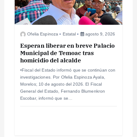
n
d
e
Ofelia Espinoza
Estatal
agosto 9, 2026
e
Esperan liberar en breve Palacio
Municipal de Temoac tras
n
homicidio del alcalde
•Fiscal del Estado informó que se continúan con
t
investigaciones. Por Ofelia Espinoza Ayala,
Morelos; 10 de agosto del 2026. El Fiscal
r
General del Estado, Fernando Blumenkron
Escobar, informó que se…
a
d