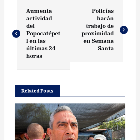
N
Aumenta
Policías
a
actividad
harán
del
trabajo de
v
Popocatépet
proximidad
l en las
en Semana
e
últimas 24
Santa
horas
g
a
Related Posts
c
i
ó