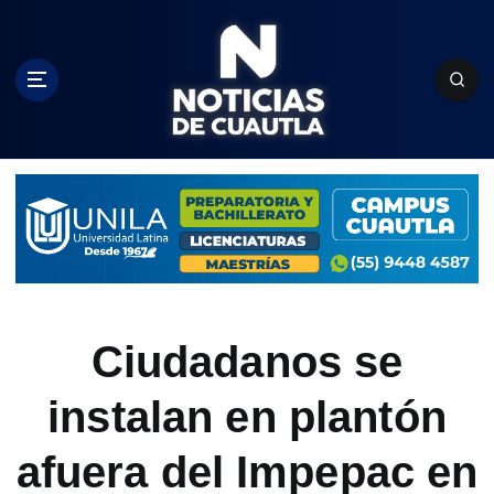
S
k
i
p
t
o
c
o
n
t
e
n
t
Ciudadanos se
instalan en plantón
afuera del Impepac en