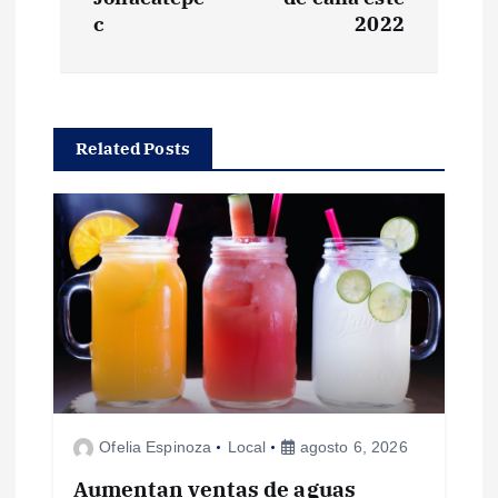
e
c
2022
g
a
Related Posts
c
i
ó
n
d
Ofelia Espinoza
Local
agosto 6, 2026
e
Aumentan ventas de aguas