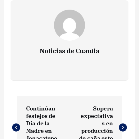
Noticias de Cuautla
N
Continúan
Supera
a
festejos de
expectativa
Día de la
s en
v
Madre en
producción
Jonacatepe
de caña este