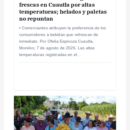
e
frescas en Cuautla por altas
temperaturas; helados y paletas
n
no repuntan
• Comerciantes atribuyen la preferencia de los
t
consumidores a bebidas que refrescan de
inmediato. Por Ofelia Espinoza Cuautla,
r
Morelos; 7 de agosto de 2026. Las altas
temperaturas registradas en el…
a
d
a
s