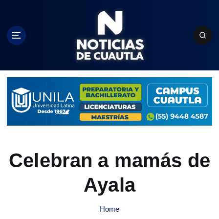
S
k
i
p
t
o
c
o
n
t
e
n
t
Celebran a mamás de
Ayala
Home