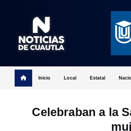
S
k
i
p
t
o
c
o
n
t
Inicio
Local
Estatal
Naci
e
n
t
Celebraban a la S
muj