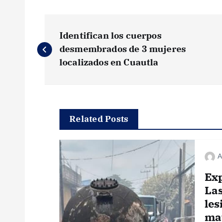
N
Identifican los cuerpos
a
desmembrados de 3 mujeres
localizados en Cuautla
v
e
Related Posts
g
A
a
Exp
c
Las
les
i
mat